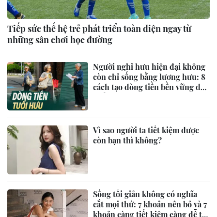
Tiếp sức thế hệ trẻ phát triển toàn diện ngay từ
những sân chơi học đường
Người nghỉ hưu hiện đại không
còn chỉ sống bằng lương hưu: 8
cách tạo dòng tiền bền vững để
tuổi già chủ động và bớt áp lực
tài chính
Vì sao người ta tiết kiệm được
còn bạn thì không?
Sống tối giản không có nghĩa
cắt mọi thứ: 7 khoản nên bỏ và 7
khoản càng tiết kiệm càng dễ trả