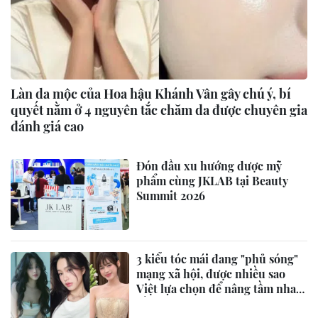
Làn da mộc của Hoa hậu Khánh Vân gây chú ý, bí
quyết nằm ở 4 nguyên tắc chăm da được chuyên gia
đánh giá cao
Đón đầu xu hướng dược mỹ
phẩm cùng JKLAB tại Beauty
Summit 2026
3 kiểu tóc mái đang "phủ sóng"
mạng xã hội, được nhiều sao
Việt lựa chọn để nâng tầm nhan
sắc