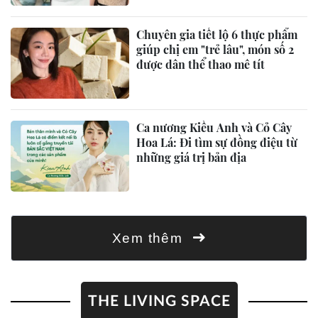
Chuyên gia tiết lộ 6 thực phẩm
giúp chị em "trẻ lâu", món số 2
được dân thể thao mê tít
Ca nương Kiều Anh và Cỏ Cây
Hoa Lá: Đi tìm sự đồng điệu từ
những giá trị bản địa
Xem thêm
THE LIVING SPACE