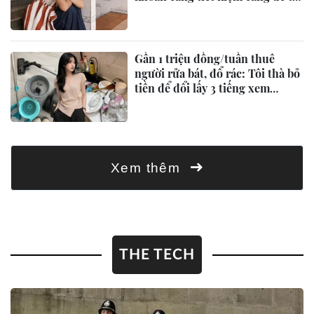
giá
Gần 1 triệu đồng/tuần thuê
người rửa bát, đổ rác: Tôi thà bỏ
tiền để đổi lấy 3 tiếng xem
phim!
Xem thêm
THE TECH