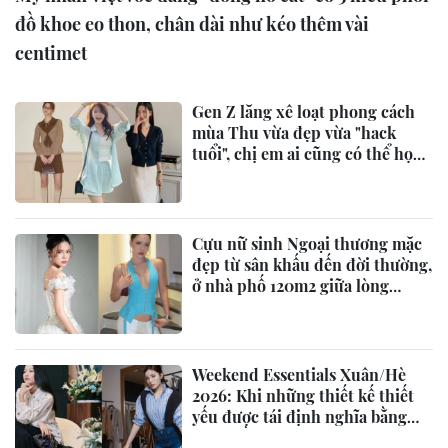
đồ khoe eo thon, chân dài như kéo thêm vài
centimet
Gen Z lăng xê loạt phong cách
mùa Thu vừa đẹp vừa "hack
tuổi", chị em ai cũng có thể học
theo
Cựu nữ sinh Ngoại thương mặc
đẹp từ sân khấu đến đời thường,
ở nhà phố 120m2 giữa lòng
TP.HCM
Weekend Essentials Xuân/Hè
2026: Khi những thiết kế thiết
yếu được tái định nghĩa bằng
tinh thần Ý