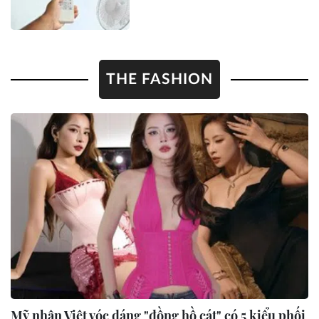
THE FASHION
Mỹ nhân Việt vóc dáng "đồng hồ cát" có 5 kiểu phối