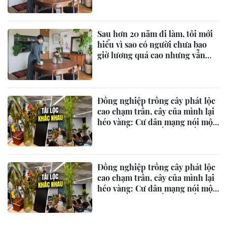
Sau hơn 20 năm đi làm, tôi mới
hiểu vì sao có người chưa bao
giờ lương quá cao nhưng vẫn
mua được nhà
Đồng nghiệp trồng cây phát lộc
cao chạm trần, cây của mình lại
héo vàng: Cư dân mạng nói một
câu khiến cô quyết tâm kiếm
tiền
Đồng nghiệp trồng cây phát lộc
cao chạm trần, cây của mình lại
héo vàng: Cư dân mạng nói một
câu khiến cô quyết tâm kiếm
tiền