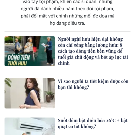
vào tay tội phạm, khiến các sĩ quan, những
người đã dành nhiều năm theo dõi tội phạm,
phải đối mặt với chính những mối đe dọa mà
họ đang điều tra.
Người nghỉ hưu hiện đại không
còn chỉ sống bằng lương hưu: 8
cách tạo dòng tiền bền vững để
tuổi già chủ động và bớt áp lực tài
chính
Vì sao người ta tiết kiệm được còn
bạn thì không?
Suốt đêm bật điều hòa 26°C + bật
quạt có tốt không?