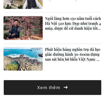
miền Tây bị yêu cầu tạm dừng
Ngôi làng hơn 150 năm tuổi cách
Hà Nội 320 km: Đẹp như tranh 4
mùa, được đề cử danh hiệu tốt
nhất thế giới
Phát hiện hàng nghìn trụ đá lục
giác đường kính 50-60cm dựng
san sát bên bờ biển Việt Nam: Là
kỳ quan hiếm gặp trên thế giới,
đã hơn 2 triệu năm tuổi
Xem thêm