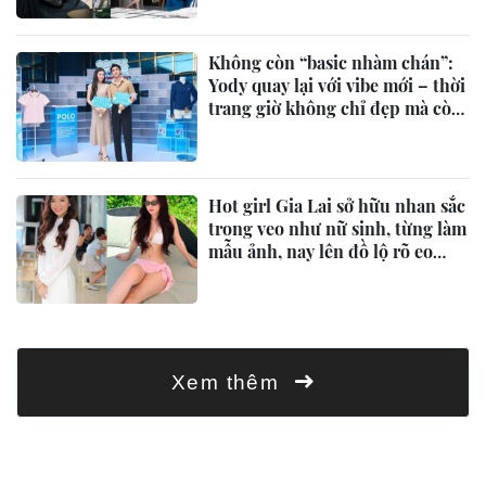
Không còn “basic nhàm chán”:
Yody quay lại với vibe mới – thời
trang giờ không chỉ đẹp mà còn
phải “mát”
Hot girl Gia Lai sở hữu nhan sắc
trong veo như nữ sinh, từng làm
mẫu ảnh, nay lên đồ lộ rõ eo
thon, dáng vóc cực nuột
Xem thêm