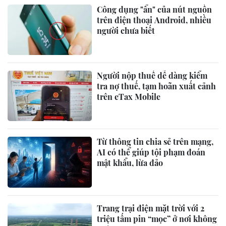
Công dụng "ẩn" của nút nguồn
trên điện thoại Android, nhiều
người chưa biết
Người nộp thuế dễ dàng kiểm
tra nợ thuế, tạm hoãn xuất cảnh
trên eTax Mobile
Từ thông tin chia sẻ trên mạng,
AI có thể giúp tội phạm đoán
mật khẩu, lừa đảo
Trang trại điện mặt trời với 2
triệu tấm pin “mọc” ở nơi không