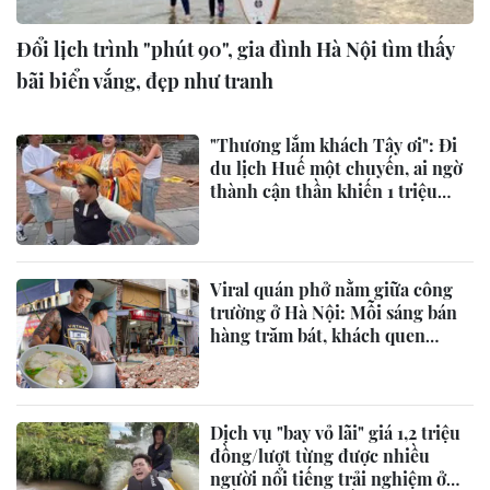
Đổi lịch trình "phút 90", gia đình Hà Nội tìm thấy
bãi biển vắng, đẹp như tranh
"Thương lắm khách Tây ơi": Đi
du lịch Huế một chuyến, ai ngờ
thành cận thần khiến 1 triệu
người bật cười
Viral quán phở nằm giữa công
trường ở Hà Nội: Mỗi sáng bán
hàng trăm bát, khách quen
không ngại bụi
Dịch vụ "bay vỏ lãi" giá 1,2 triệu
đồng/lượt từng được nhiều
người nổi tiếng trải nghiệm ở