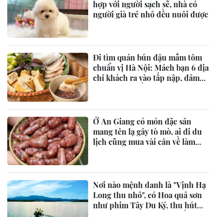
hợp với người sạch sẽ, nhà có
người già trẻ nhỏ đều nuôi được
Đi tìm quán bún đậu mắm tôm
chuẩn vị Hà Nội: Mách bạn 6 địa
chỉ khách ra vào tấp nập, đảm
bảo ăn là "ghiền"
Ở An Giang có món đặc sản
mang tên lạ gây tò mò, ai đi du
lịch cũng mua vài cân về làm
quà
Nơi nào mệnh danh là "Vịnh Hạ
Long thu nhỏ", có Hoa quả sơn
như phim Tây Du Ký, thu hút
đông đảo du khách tìm đến?